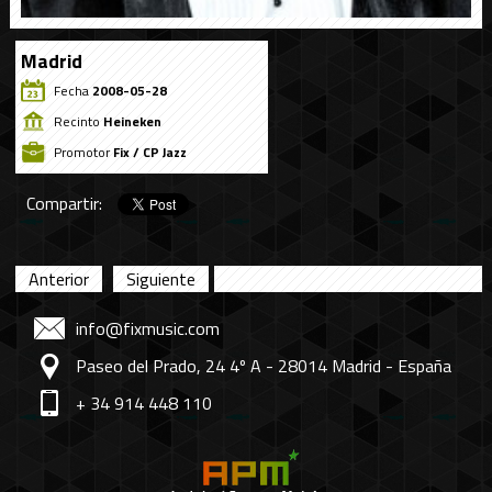
Madrid
Fecha
2008-05-28
Recinto
Heineken
Promotor
Fix / CP Jazz
Compartir:
Anterior
Siguiente
info@fixmusic.com
Paseo del Prado, 24 4º A - 28014 Madrid - España
+ 34 914 448 110