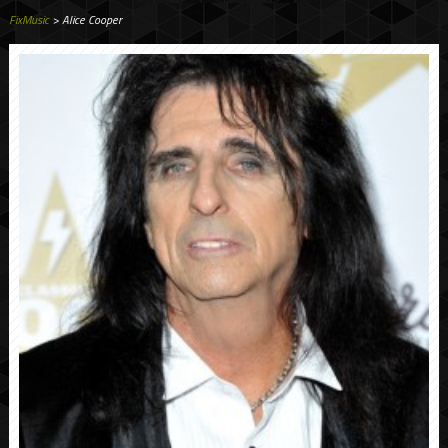
FixMusic
> Alice Cooper