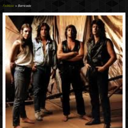
FixMusic
> Barricada