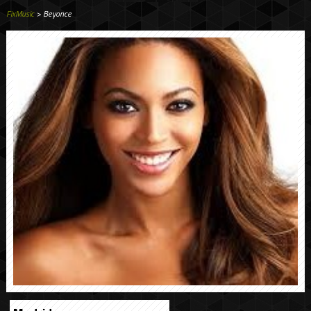
FixMusic
> Beyonce