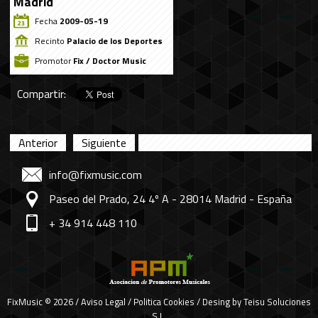
Madrid
Fecha
2009-05-19
Recinto
Palacio de los Deportes
Promotor
Fix / Doctor Music
Compartir:
Anterior
Siguiente
info@fixmusic.com
Paseo del Prado, 24 4º A - 28014 Madrid - España
+ 34 914 448 110
FixMusic © 2026 /
Aviso Legal
/
Politica Cookies
/ Desing by
Teisu Soluciones
S.L.