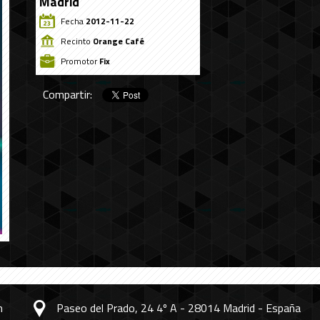
Madrid
Fecha
2012-11-22
Recinto
Orange Café
Promotor
Fix
Compartir:
m
Paseo del Prado, 24 4º A - 28014 Madrid - España