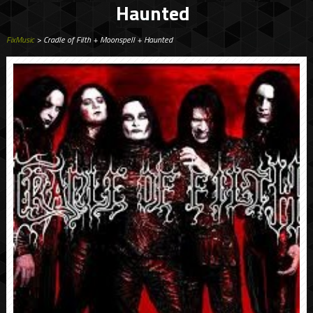
Haunted
FixMusic
> Cradle of Filth + Moonspell + Haunted