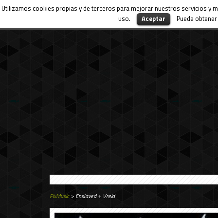
Utilizamos cookies propias y de terceros para mejorar nuestros servicios y m
uso.
Aceptar
Puede obtener 
FixMusic
> Enslaved + Vreid