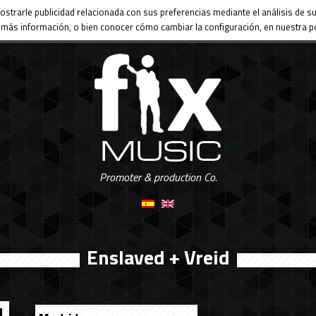
ostrarle publicidad relacionada con sus preferencias mediante el análisis de
más información, o bien conocer cómo cambiar la configuración, en nuestra po
Promoter & production Co.
Enslaved + Vreid