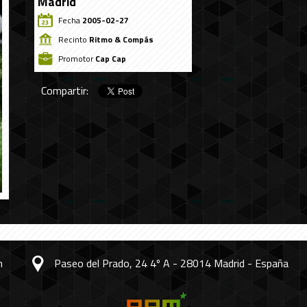
Madrid
Fecha
2005-02-27
Recinto
Ritmo & Compás
Promotor
Cap Cap
Compartir:
m
Paseo del Prado, 24 4º A - 28014 Madrid - España