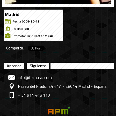
Madrid
Fecha
0008-10-11
Recinto
Sol
Promotor
Fix / Doctor Music
Compartir:
Anterior
Siguiente
info@fixmusic.com
Paseo del Prado, 24 4º A - 28014 Madrid - España
+ 34 914 448 110