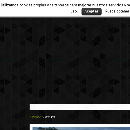
Utilizamos cookies propias y de terceros para mejorar nuestros servicios y m
uso.
Aceptar
Puede obtener 
FixMusic
> Kansas