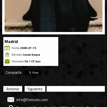
Madrid
Fecha
2008-07-15
Recinto
Conde Duque
Promotor
Fix / CP Jazz
Compartir:
Anterior
Siguiente
info@fixmusic.com