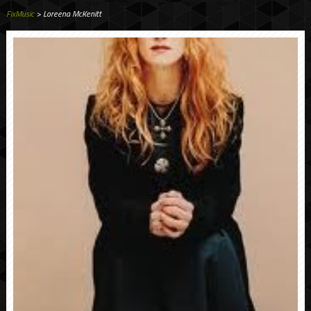
FixMusic
> Loreena McKenitt