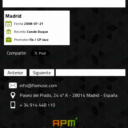
Madrid
Fecha
2008-07-21
Recinto
Conde Duque
Promotor
Fix / CP Jazz
Compartir:
Anterior
Siguiente
info@fixmusic.com
Paseo del Prado, 24 4º A - 28014 Madrid - España
+ 34 914 448 110