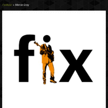
FixMusic
> Marcia Gray