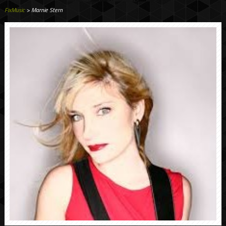
FixMusic
> Marnie Stern