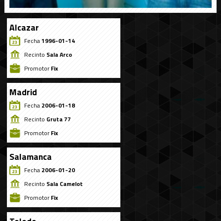
Alcazar
Fecha
1996-01-14
Recinto
Sala Arco
Promotor
Fix
Madrid
Fecha
2006-01-18
Recinto
Gruta 77
Promotor
Fix
Salamanca
Fecha
2006-01-20
Recinto
Sala Camelot
Promotor
Fix