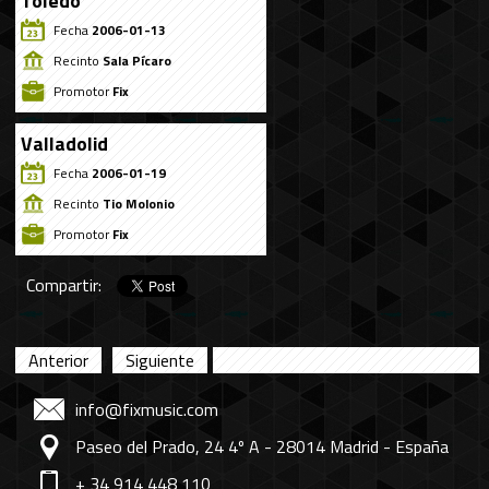
Toledo
Fecha
2006-01-13
Recinto
Sala Pícaro
Promotor
Fix
Valladolid
Fecha
2006-01-19
Recinto
Tio Molonio
Promotor
Fix
Compartir:
Anterior
Siguiente
info@fixmusic.com
Paseo del Prado, 24 4º A - 28014 Madrid - España
+ 34 914 448 110