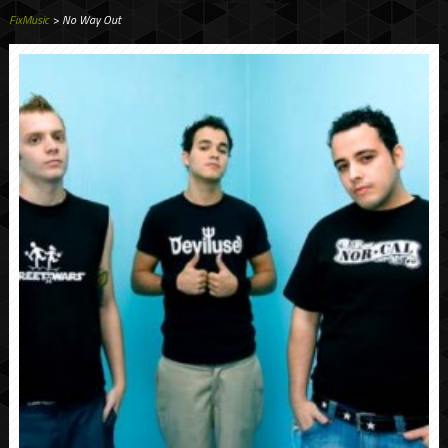
FixMusic
> No Way Out