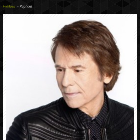
FixMusic
> Raphael