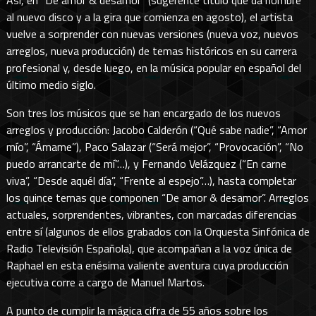
al nuevo disco y a la gira que comienza en agosto), el artista
vuelve a sorprender con nuevas versiones (nueva voz, nuevos
arreglos, nueva producción) de temas históricos en su carrera
profesional y, desde luego, en la música popular en español del
último medio siglo.
Son tres los músicos que se han encargado de los nuevos
arreglos y producción: Jacobo Calderón (“Qué sabe nadie”, “Amor
mío”, “Ámame”), Paco Salazar (“Será mejor”, “Provocación”, “No
puedo arrancarte de mí”…), y Fernando Velázquez (“En carne
viva”, “Desde aquél día”, “Frente al espejo”…), hasta completar
los quince temas que componen “De amor & desamor”. Arreglos
actuales, sorprendentes, vibrantes, con marcadas diferencias
entre sí (algunos de ellos grabados con la Orquesta Sinfónica de
Radio Televisión Española), que acompañan a la voz única de
Raphael en esta enésima valiente aventura cuya producción
ejecutiva corre a cargo de Manuel Martos.
A punto de cumplir la mágica cifra de 55 años sobre los