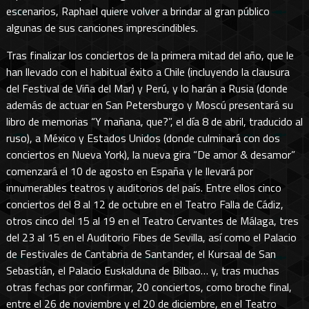
escenarios, Raphael quiere volver a brindar al gran público
algunas de sus canciones imprescindibles.
Tras finalizar los conciertos de la primera mitad del año, que le
han llevado con el habitual éxito a Chile (incluyendo la clausura
del Festival de Viña del Mar) y Perú, y lo harán a Rusia (donde
además de actuar en San Petersburgo y Moscú presentará su
libro de memorias “Y mañana, que?”, el día 8 de abril, traducido al
ruso), a México y Estados Unidos (donde culminará con dos
conciertos en Nueva York), la nueva gira “De amor & desamor”
comenzará el 10 de agosto en España y le llevará por
innumerables teatros y auditorios del país. Entre ellos cinco
conciertos del 8 al 12 de octubre en el Teatro Falla de Cádiz,
otros cinco del 15 al 19 en el Teatro Cervantes de Málaga, tres
del 23 al 15 en el Auditorio Fibes de Sevilla, así como el Palacio
de Festivales de Cantabria de Santander, el Kursaal de San
Sebastián, el Palacio Euskalduna de Bilbao… y, tras muchas
otras fechas por confirmar, 20 conciertos, como broche final,
entre el 26 de noviembre y el 20 de diciembre, en el Teatro