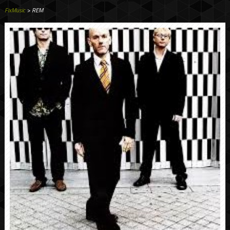
FixMusic
> REM