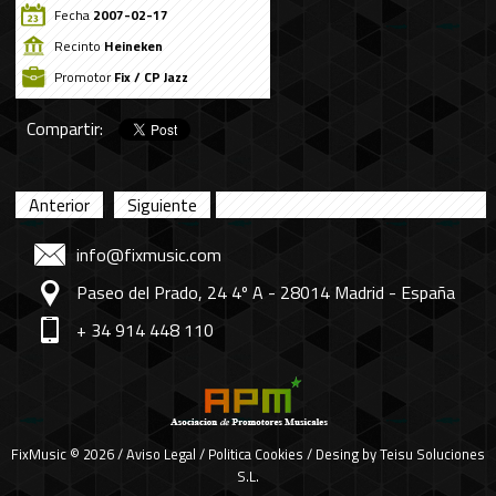
Fecha
2007-02-17
Recinto
Heineken
Promotor
Fix / CP Jazz
Compartir:
Anterior
Siguiente
info@fixmusic.com
Paseo del Prado, 24 4º A - 28014 Madrid - España
+ 34 914 448 110
FixMusic © 2026 /
Aviso Legal
/
Politica Cookies
/ Desing by
Teisu Soluciones
S.L.