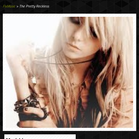
FixMusic
> The Pretty Reckless