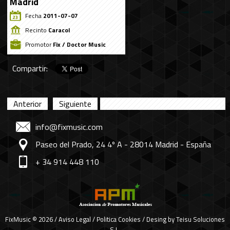
Madrid
Fecha
2011-07-07
Recinto
Caracol
Promotor
Fix / Doctor Music
Compartir:
Anterior
Siguiente
info@fixmusic.com
Paseo del Prado, 24 4º A - 28014 Madrid - España
+ 34 914 448 110
FixMusic © 2026 /
Aviso Legal
/
Politica Cookies
/ Desing by
Teisu Soluciones
S.L.