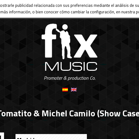
ostrarle publicidad relacionada con sus preferencias mediante el análisis de
más información, o bien conocer cómo cambiar la configuración, en nuestra po
Promoter & production Co.
Tomatito & Michel Camilo (Show Case