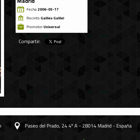
Madrid
Fecha
2006-05-17
Recinto
Galileo Galilei
Promotor
Universal
Compartir:
m
Paseo del Prado, 24 4º A - 28014 Madrid - España