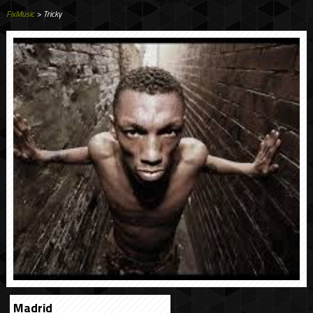
FixMusic
> Tricky
Madrid