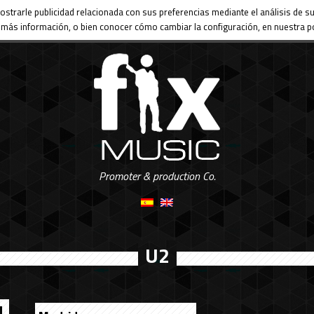
ostrarle publicidad relacionada con sus preferencias mediante el análisis de
más información, o bien conocer cómo cambiar la configuración, en nuestra po
Promoter & production Co.
U2