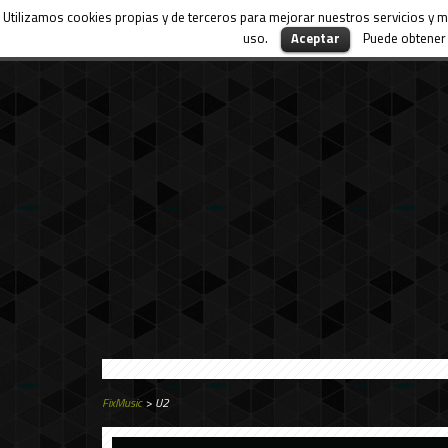
Utilizamos cookies propias y de terceros para mejorar nuestros servicios y m
uso.
Aceptar
Puede obtener 
FixMusic
> U2