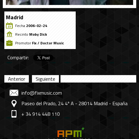
Madrid
Fecha
2006-02-24
Recinto
Moby Dick
Promotor
Fix / Doctor Music
Compartir:
Anterior
Siguiente
info@fixmusic.com
Paseo del Prado, 24 4º A - 28014 Madrid - España
+ 34 914 448 110