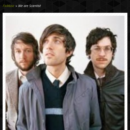
FixMusic
> We are Scientist