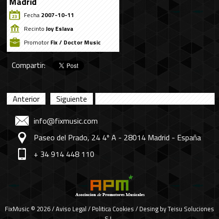
Madrid
Fecha
2007-10-11
Recinto
Joy Eslava
Promotor
Fix / Doctor Music
Compartir:
Anterior
Siguiente
info@fixmusic.com
Paseo del Prado, 24 4º A - 28014 Madrid - España
+ 34 914 448 110
FixMusic © 2026 /
Aviso Legal
/
Politica Cookies
/ Desing by
Teisu Soluciones
S.L.