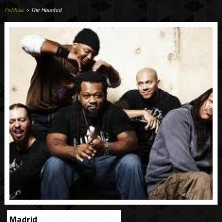
FixMusic
> The Haunted
Madrid